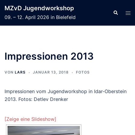
Zum
MZvD Jugendworkshop
Inhalt
Suche
Men
09. – 12. April 2026 in Bielefeld
springen
ums
Impressionen 2013
VON
LARS
JANUAR 13, 2018
FOTOS
Impressionen vom Jugendworkshop in Idar-Oberstein
2013. Fotos: Detlev Drenker
[Zeige eine Slideshow]